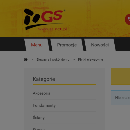
Menu
Promocje
Nowości
»
»
Elewacja i wokół domu
Płytki elewacyjne
Kategorie
Akcesoria
Nie znal
Fundamenty
Ściany
Stropy