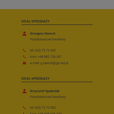
DZIAŁ SPRZEDAŻY
person
Grzegorz Nawrot
Przedstawiciel handlowy
tel. (62) 72 72 452
phone
kom. +48 882 128 247
phone
e-mail: g.nawrot@gs.net.pl
email
DZIAŁ SPRZEDAŻY
person
Krzysztof Spaleniak
Przedstawiciel handlowy
tel. (62) 72 72 452
phone
kom. +48 608 635 339