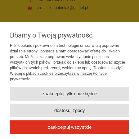
phone
e-mail: k.spaleniak@gs.net.pl
email
DZIAŁ SPRZEDAŻY
Dbamy o Twoją prywatność
person
Jakub Mrowiński
Pliki cookies i pokrewne im technologie umożliwiają poprawne
Specjalista ds. sprzedaży
działanie strony i pomagają nam dostosować ofertę do Twoich
potrzeb. Możesz zaakceptować wykorzystanie przez nas
tel. (62) 72 72 452
wszystkich tych plików i przejść do sklepu lub dostosować użycie
phone
plików do swoich preferencji, wybierając opcję "Dostosuj zgody".
kom. +48 795 955 506
phone
Więcej o plikach cookies przeczytasz w naszej Polityce
e-mail: j.mrowinski@gs.net.pl
email
prywatności.
zaakceptuj tylko niezbędne
Informacje
dostosuj zgody
Moje konto
zaakceptuj wszystkie
O nas